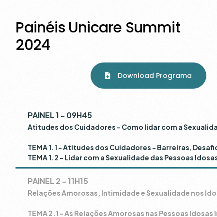
P
a
i
n
é
i
s
U
n
i
c
a
r
e
S
u
m
m
i
t
2
0
2
4
Download Programa
PAINEL 1 - 09H45
Atitudes dos Cuidadores - Como lidar com a Sexualid
TEMA 1.1 - Atitudes dos Cuidadores - Barreiras, Desafi
TEMA 1.2 - Lidar com a Sexualidade das Pessoas Idos
PAINEL 2 - 11H15
Relações Amorosas, Intimidade e Sexualidade nos Id
TEMA 2.1 - As Relações Amorosas nas Pessoas Idosas I