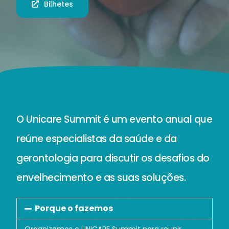
Bilhetes
O
U
n
i
c
a
r
e
S
u
m
m
i
t
é
u
m
e
v
e
n
t
o
a
n
u
a
l
q
u
e
r
e
ú
n
e
e
s
p
e
c
i
a
l
i
s
t
a
s
d
a
s
a
ú
d
e
e
d
a
g
e
r
o
n
t
o
l
o
g
i
a
p
a
r
a
d
i
s
c
u
t
i
r
o
s
d
e
s
a
f
i
o
s
d
o
e
n
v
e
l
h
e
c
i
m
e
n
t
o
e
a
s
s
u
a
s
s
o
l
u
ç
õ
e
s
.
Porque o fazemos