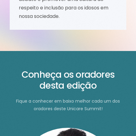
respeito e inclusão para os idosos em
nossa sociedade.
C
o
n
h
e
ç
a
o
s
o
r
a
d
o
r
e
s
d
e
s
t
a
e
d
i
ç
ã
o
Fique
a
conhecer
em
baixo
melhor
cada
um
dos
oradores
deste
Unicare
Summit!