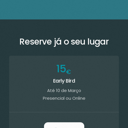
R
e
s
e
r
v
e
j
á
o
s
e
u
l
u
g
a
r
15
€
Early Bird
Até 10 de Março
Presencial ou Online