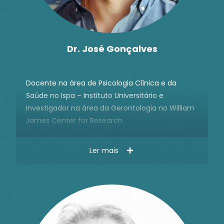
Dr. José Gonçalves
Docente na área de Psicologia Clínica e da
Saúde no Ispa – Instituto Universitário e
Investigador na área da Gerontologia no William
James Center for Research.
Educador Sexual, Counsellor Sexual e Sexólogo
Ler mais
Clínico pela Sociedade Portuguesa de Sexologia
Clínica.
Especialista em Psicoterapia pela Sociedad
Española de Medicina Psicosomática y
Psicoterapia (SEMPyP).