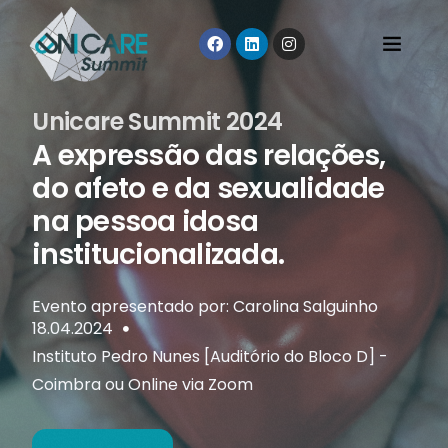
U
n
i
c
a
r
e
S
u
m
m
i
t
2
0
2
4
A
e
x
p
r
e
s
s
ã
o
d
a
s
r
e
l
a
ç
õ
e
s
,
d
o
a
f
e
t
o
e
d
a
s
e
x
u
a
l
i
d
a
d
e
n
a
p
e
s
s
o
a
i
d
o
s
a
i
n
s
t
i
t
u
c
i
o
n
a
l
i
z
a
d
a
.
Evento apresentado por: Carolina Salguinho
18.04.2024
Instituto Pedro Nunes [Auditório do Bloco D] -
Coimbra ou Online via Zoom