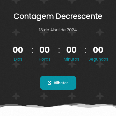
C
o
n
t
a
g
e
m
D
e
c
r
e
s
c
e
n
t
e
18 de Abril de 2024
:
:
:
0
0
0
0
0
0
0
0
Dias
Horas
Minutos
Segundos
Bilhetes